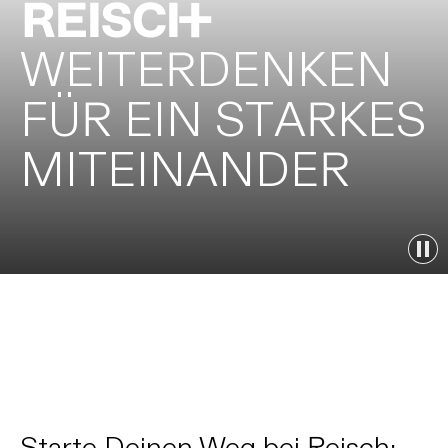
W
E
I
T
E
R
D
E
N
K
E
N
GEORG REISCH GMBH & CO. KG
nach oben
F
Ü
R
E
I
N
S
T
A
R
K
E
S
88348 Bad Saulgau
Schwarzachstraße 21
M
I
T
E
I
N
A
N
D
E
R
T. 07581 2002-0
info@reisch.de
Starte Deinen Weg bei Reisch: