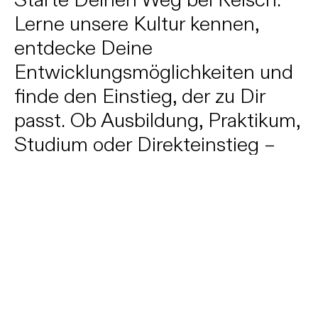
Lerne unsere Kultur kennen,
entdecke Deine
Entwicklungsmöglichkeiten und
finde den Einstieg, der zu Dir
passt. Ob Ausbildung, Praktikum,
DATENSCHUTZ
IMPRESSUM
INSTAGRAM
LINKEDIN
Studium oder Direkteinstieg –
wir bieten Dir Perspektiven in
einem Unternehmen, das
Zusammenhalt groß schreibt und
ichkeiten
Imagefilm
Auszeichnungen
Stellenangebote
die Zukunft des Bauens
gestaltet.